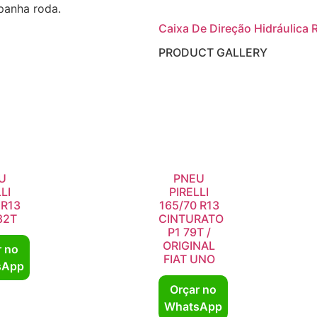
panha roda.
Caixa De Direção Hidráulica 
PRODUCT GALLERY
U
PNEU
LI
PIRELLI
 R13
165/70 R13
82T
CINTURATO
P1 79T /
ORIGINAL
r no
FIAT UNO
sApp
Orçar no
WhatsApp