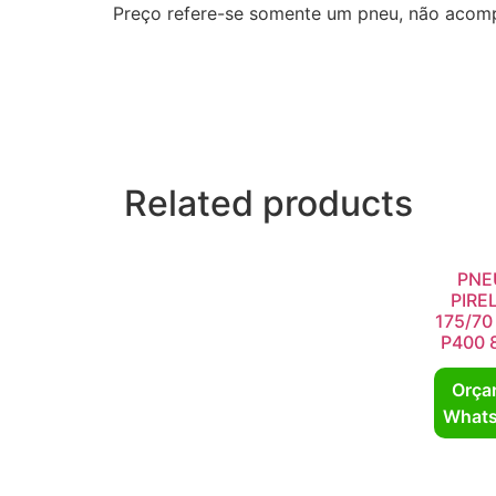
Preço refere-se somente um pneu, não acom
Related products
PNE
PIREL
175/70
P400 
Orça
What