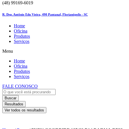
(48) 99169-6019
R. Dep. Antônio Edu Vieira, 490 Pantanal, Florianópolis - SC
Home
Oficina
Produtos
Serviços
Menu
Home
Oficina
Produtos
Serviços
FALE CONOSCO
Buscar
Resultados
Ver todos os resultados