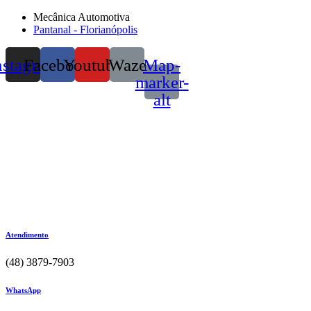
Mecânica Automotiva
Pantanal - Florianópolis
nstagram
Facebook
Youtube
Waze
Map-
marker-
alt
Atendimento
(48) 3879-7903
WhatsApp