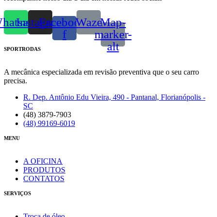
hatsapp
Instagram
Facebook-
Waze
Map-
f
marker-
alt
SPORTRODAS
A mecânica especializada em revisão preventiva que o seu carro
precisa.
R. Dep. Antônio Edu Vieira, 490 - Pantanal, Florianópolis -
SC
(48) 3879-7903
(48) 99169-6019
MENU
A OFICINA
PRODUTOS
CONTATOS
SERVIÇOS
Troca de óleo