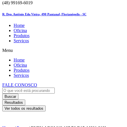
(48) 99169-6019
R. Dep. Antônio Edu Vieira, 490 Pantanal, Florianópolis - SC
Home
Oficina
Produtos
Serviços
Menu
Home
Oficina
Produtos
Serviços
FALE CONOSCO
Buscar
Resultados
Ver todos os resultados