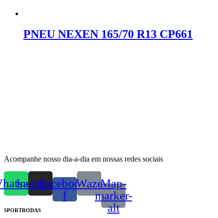
Orçar no WhatsApp
PNEU NEXEN 165/70 R13 CP661
Orçar no WhatsApp
Acompanhe nosso dia-a-dia em nossas redes sociais
hatsapp
Instagram
Facebook-
Waze
Map-
f
marker-
alt
SPORTRODAS