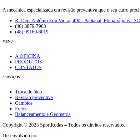
A mecânica especializada em revisão preventiva que o seu carro preci
R. Dep. Antônio Edu Vieira, 490 - Pantanal, Florianópolis - SC
(48) 3879-7903
(48) 99169-6019
MENU
A OFICINA
PRODUTOS
CONTATOS
SERVIÇOS
Troca de óleo
Revisão preventiva
Câmbios
Freios
Balanceamento e Geometria
Copyright © 2023 SportRodas – Todos os direitos reservados.
Desenvolvido por
agmidia.com