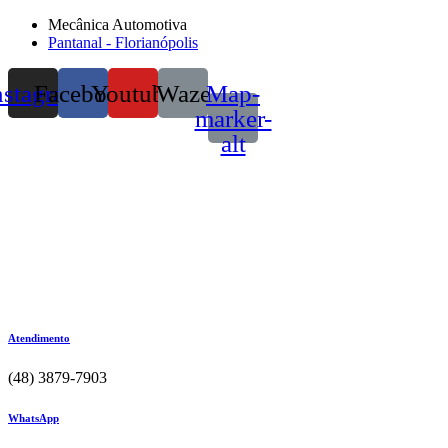
Mecânica Automotiva
Pantanal - Florianópolis
nstagram
Facebook
Youtube
Waze
Map-
marker-
alt
Atendimento
(48) 3879-7903
WhatsApp