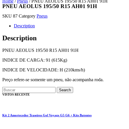
Home
/
Pneus
/ PNEU AEOLUS 195/50 R15 AH01 91H
PNEU AEOLUS 195/50 R15 AH01 91H
SKU
87
Category
Pneus
Description
Description
PNEU AEOLUS 195/50 R15 AH01 91H
INDICE DE CARGA: 91 (615Kg)
INDICE DE VELOCIDADE: H (210kms/h)
Preço refere-se somente um pneu, não acompanha roda.
Search
VISTOS RECENTE
Kit 2 Amortecedor Traseiros Gol Voyage G5 G6 + Kits Batentes