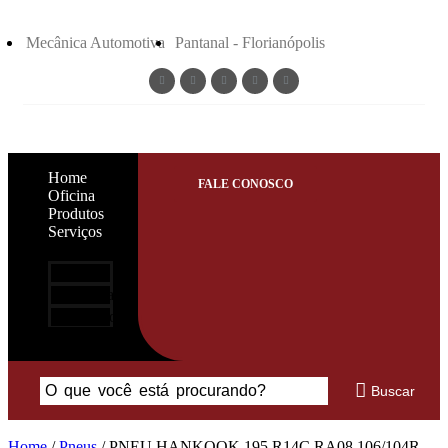
Mecânica Automotiva
Pantanal - Florianópolis
Home
FALE CONOSCO
Oficina
Produtos
Serviços
Home
Oficina
Produtos
Serviços
Buscar
Home
/
Pneus
/ PNEU HANKOOK 195 R14C RA08 106/104R