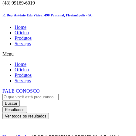
(48) 99169-6019
R. Dep. Antônio Edu Vieira, 490 Pantanal, Florianópolis - SC
Home
Oficina
Produtos
Serviços
Menu
Home
Oficina
Produtos
Serviços
FALE CONOSCO
Buscar
Resultados
Ver todos os resultados