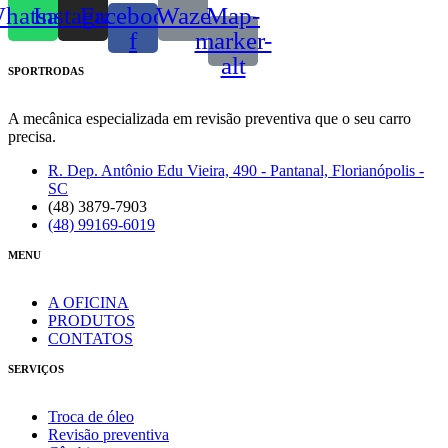
hatsapp
Instagram
Facebook-
Waze
Map-
f
marker-
alt
SPORTRODAS
A mecânica especializada em revisão preventiva que o seu carro
precisa.
R. Dep. Antônio Edu Vieira, 490 - Pantanal, Florianópolis -
SC
(48) 3879-7903
(48) 99169-6019
MENU
A OFICINA
PRODUTOS
CONTATOS
SERVIÇOS
Troca de óleo
Revisão preventiva