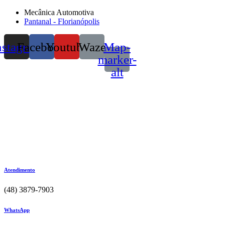
Mecânica Automotiva
Pantanal - Florianópolis
nstagram
Facebook
Youtube
Waze
Map-
marker-
alt
Atendimento
(48) 3879-7903
WhatsApp