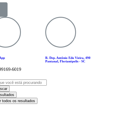
App
R. Dep. Antônio Edu Vieira, 490
Pantanal, Florianópolis - SC
 99169-6019
scar
sultados
r todos os resultados