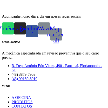
Acompanhe nosso dia-a-dia em nossas redes sociais
hatsapp
Instagram
Facebook-
Waze
Map-
f
marker-
alt
SPORTRODAS
A mecânica especializada em revisão preventiva que o seu carro
precisa.
R. Dep. Antônio Edu Vieira, 490 - Pantanal, Florianópolis -
SC
(48) 3879-7903
(48) 99169-6019
MENU
A OFICINA
PRODUTOS
CONTATOS