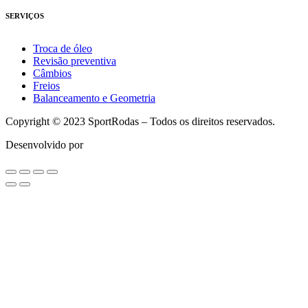
SERVIÇOS
Troca de óleo
Revisão preventiva
Câmbios
Freios
Balanceamento e Geometria
Copyright © 2023 SportRodas – Todos os direitos reservados.
Desenvolvido por
agmidia.com