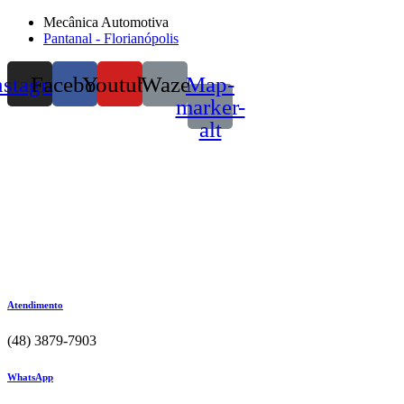
Mecânica Automotiva
Pantanal - Florianópolis
nstagram
Facebook
Youtube
Waze
Map-
marker-
alt
Atendimento
(48) 3879-7903
WhatsApp