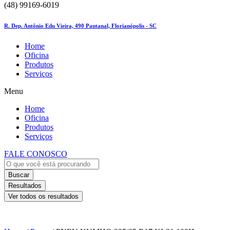
(48) 99169-6019
R. Dep. Antônio Edu Vieira, 490 Pantanal, Florianópolis - SC
Home
Oficina
Produtos
Serviços
Menu
Home
Oficina
Produtos
Serviços
FALE CONOSCO
Buscar
Resultados
Ver todos os resultados