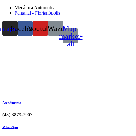
Mecânica Automotiva
Pantanal - Florianópolis
nstagram
Facebook
Youtube
Waze
Map-
marker-
alt
Atendimento
(48) 3879-7903
WhatsApp