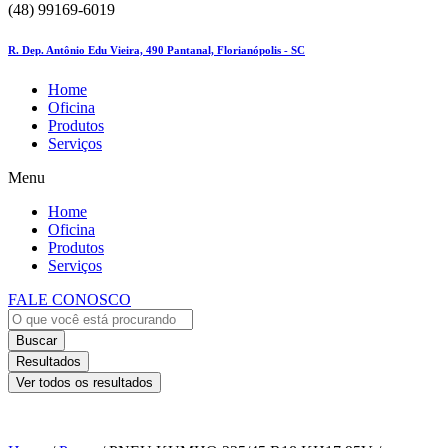
(48) 99169-6019
R. Dep. Antônio Edu Vieira, 490 Pantanal, Florianópolis - SC
Home
Oficina
Produtos
Serviços
Menu
Home
Oficina
Produtos
Serviços
FALE CONOSCO
Buscar
Resultados
Ver todos os resultados