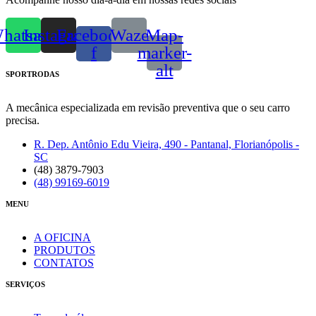
hatsapp
Instagram
Facebook-
Waze
Map-
f
marker-
alt
SPORTRODAS
A mecânica especializada em revisão preventiva que o seu carro
precisa.
R. Dep. Antônio Edu Vieira, 490 - Pantanal, Florianópolis -
SC
(48) 3879-7903
(48) 99169-6019
MENU
A OFICINA
PRODUTOS
CONTATOS
SERVIÇOS