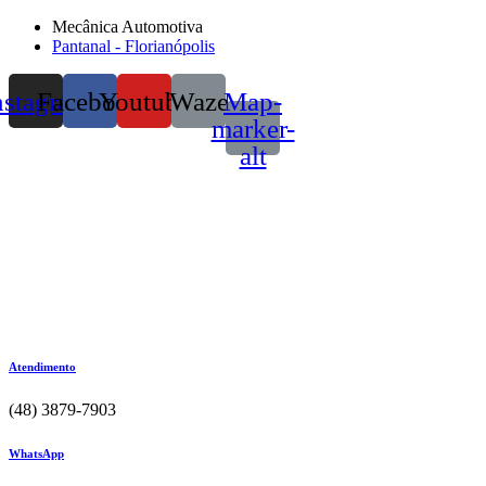
Mecânica Automotiva
Pantanal - Florianópolis
nstagram
Facebook
Youtube
Waze
Map-
marker-
alt
Atendimento
(48) 3879-7903
WhatsApp