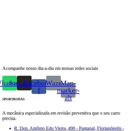
Orçar no WhatsApp
Acompanhe nosso dia-a-dia em nossas redes sociais
hatsapp
Instagram
Facebook-
Waze
Map-
f
marker-
alt
SPORTRODAS
A mecânica especializada em revisão preventiva que o seu carro
precisa.
R. Dep. Antônio Edu Vieira, 490 - Pantanal, Florianópolis -