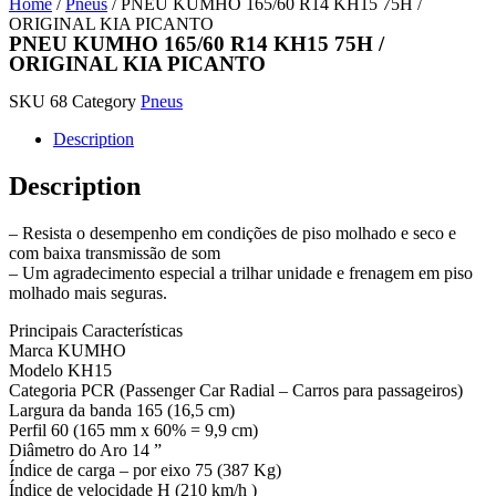
Home
/
Pneus
/ PNEU KUMHO 165/60 R14 KH15 75H /
ORIGINAL KIA PICANTO
PNEU KUMHO 165/60 R14 KH15 75H /
ORIGINAL KIA PICANTO
SKU
68
Category
Pneus
Description
Description
– Resista o desempenho em condições de piso molhado e seco e
com baixa transmissão de som
– Um agradecimento especial a trilhar unidade e frenagem em piso
molhado mais seguras.
Principais Características
Marca KUMHO
Modelo KH15
Categoria PCR (Passenger Car Radial – Carros para passageiros)
Largura da banda 165 (16,5 cm)
Perfil 60 (165 mm x 60% = 9,9 cm)
Diâmetro do Aro 14 ”
Índice de carga – por eixo 75 (387 Kg)
Índice de velocidade H (210 km/h )