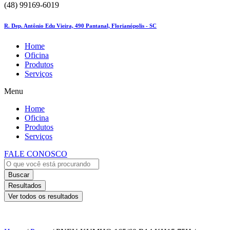
(48) 99169-6019
R. Dep. Antônio Edu Vieira, 490 Pantanal, Florianópolis - SC
Home
Oficina
Produtos
Serviços
Menu
Home
Oficina
Produtos
Serviços
FALE CONOSCO
Buscar
Resultados
Ver todos os resultados