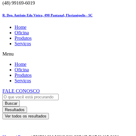
(48) 99169-6019
R. Dep. Antônio Edu Vieira, 490 Pantanal, Florianópolis - SC
Home
Oficina
Produtos
Serviços
Menu
Home
Oficina
Produtos
Serviços
FALE CONOSCO
Buscar
Resultados
Ver todos os resultados