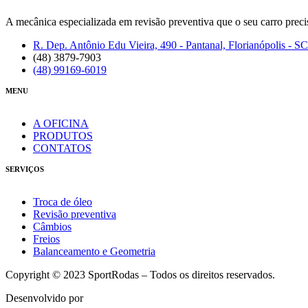
A mecânica especializada em revisão preventiva que o seu carro preci
R. Dep. Antônio Edu Vieira, 490 - Pantanal, Florianópolis - SC
(48) 3879-7903
(48) 99169-6019
MENU
A OFICINA
PRODUTOS
CONTATOS
SERVIÇOS
Troca de óleo
Revisão preventiva
Câmbios
Freios
Balanceamento e Geometria
Copyright © 2023 SportRodas – Todos os direitos reservados.
Desenvolvido por
agmidia.com