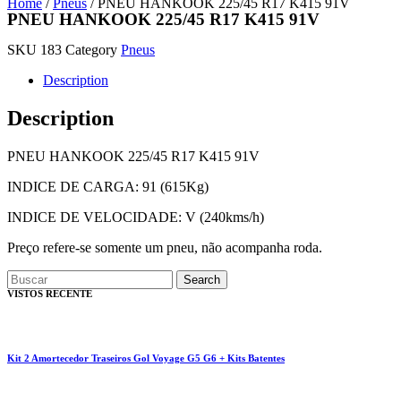
Home
/
Pneus
/ PNEU HANKOOK 225/45 R17 K415 91V
PNEU HANKOOK 225/45 R17 K415 91V
SKU
183
Category
Pneus
Description
Description
PNEU HANKOOK 225/45 R17 K415 91V
INDICE DE CARGA: 91 (615Kg)
INDICE DE VELOCIDADE: V (240kms/h)
Preço refere-se somente um pneu, não acompanha roda.
Search
VISTOS RECENTE
Kit 2 Amortecedor Traseiros Gol Voyage G5 G6 + Kits Batentes