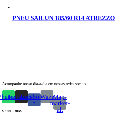
Orçar no WhatsApp
PNEU SAILUN 185/60 R14 ATREZZO
Orçar no WhatsApp
Acompanhe nosso dia-a-dia em nossas redes sociais
hatsapp
Instagram
Facebook-
Waze
Map-
f
marker-
alt
SPORTRODAS