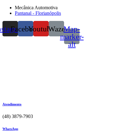
Mecânica Automotiva
Pantanal - Florianópolis
nstagram
Facebook
Youtube
Waze
Map-
marker-
alt
Atendimento
(48) 3879-7903
WhatsApp