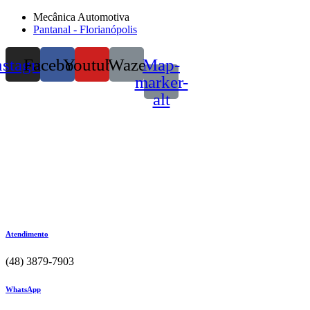
Mecânica Automotiva
Pantanal - Florianópolis
nstagram
Facebook
Youtube
Waze
Map-
marker-
alt
Atendimento
(48) 3879-7903
WhatsApp