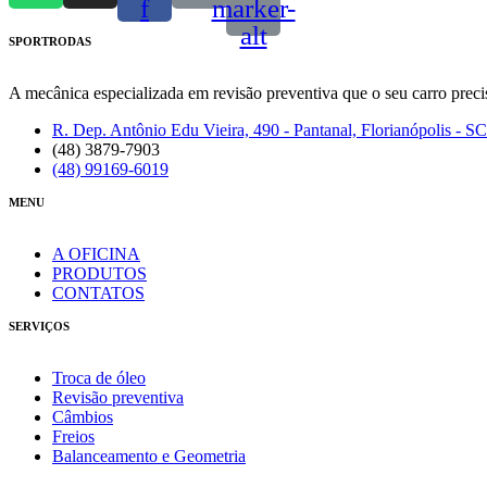
f
marker-
alt
SPORTRODAS
A mecânica especializada em revisão preventiva que o seu carro preci
R. Dep. Antônio Edu Vieira, 490 - Pantanal, Florianópolis - SC
(48) 3879-7903
(48) 99169-6019
MENU
A OFICINA
PRODUTOS
CONTATOS
SERVIÇOS
Troca de óleo
Revisão preventiva
Câmbios
Freios
Balanceamento e Geometria