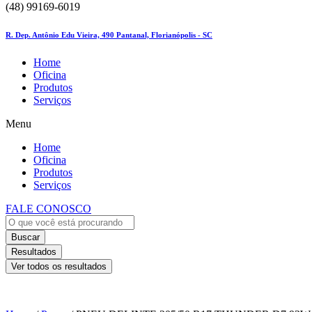
(48) 99169-6019
R. Dep. Antônio Edu Vieira, 490 Pantanal, Florianópolis - SC
Home
Oficina
Produtos
Serviços
Menu
Home
Oficina
Produtos
Serviços
FALE CONOSCO
Buscar
Resultados
Ver todos os resultados