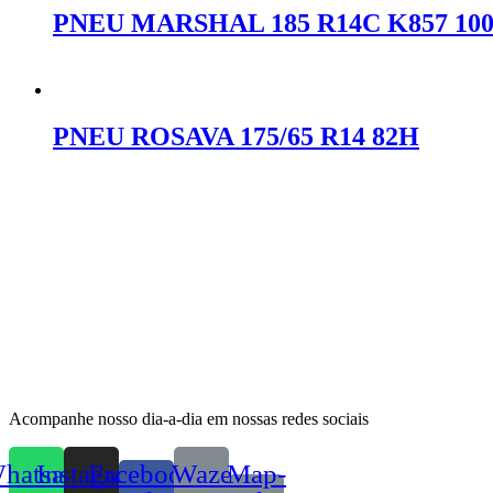
PNEU MARSHAL 185 R14C K857 10
Orçar no WhatsApp
PNEU ROSAVA 175/65 R14 82H
Orçar no WhatsApp
Acompanhe nosso dia-a-dia em nossas redes sociais
hatsapp
Instagram
Facebook-
Waze
Map-