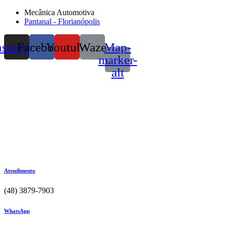
Mecânica Automotiva
Pantanal - Florianópolis
nstagram
Facebook
Youtube
Waze
Map-
marker-
alt
Atendimento
(48) 3879-7903
WhatsApp