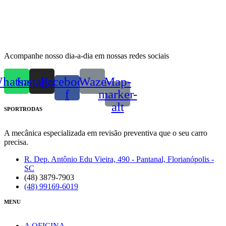
Acompanhe nosso dia-a-dia em nossas redes sociais
hatsapp
Instagram
Facebook-
Waze
Map-
f
marker-
alt
SPORTRODAS
A mecânica especializada em revisão preventiva que o seu carro
precisa.
R. Dep. Antônio Edu Vieira, 490 - Pantanal, Florianópolis -
SC
(48) 3879-7903
(48) 99169-6019
MENU
A OFICINA