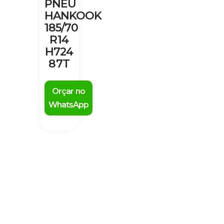
PNEU
HANKOOK
185/70
R14
H724
87T
Orçar no
WhatsApp