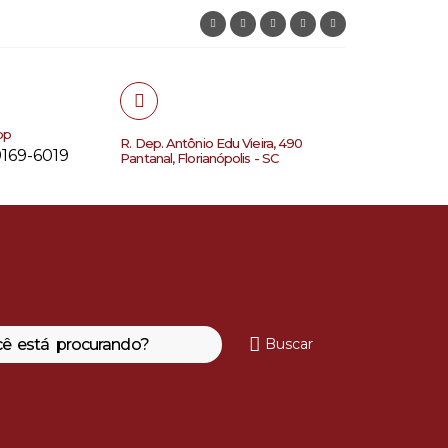
pp
R. Dep. Antônio Edu Vieira, 490
9169-6019
Pantanal, Florianópolis - SC
Buscar