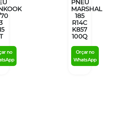
EU
PNEU
NKOOK
MARSHAL
/70
185
3
R14C
15
K857
T
100Q
çar no
Orçar no
tsApp
WhatsApp