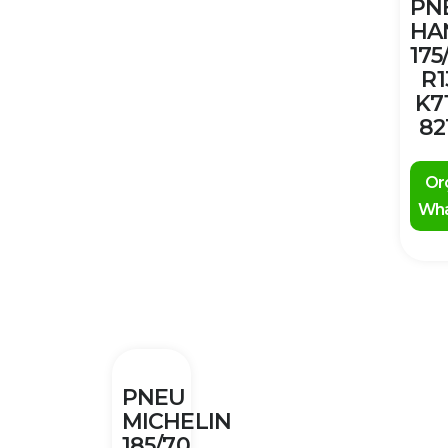
PN
HA
175
R1
K7
82
Or
Wha
PNEU
MICHELIN
185/70