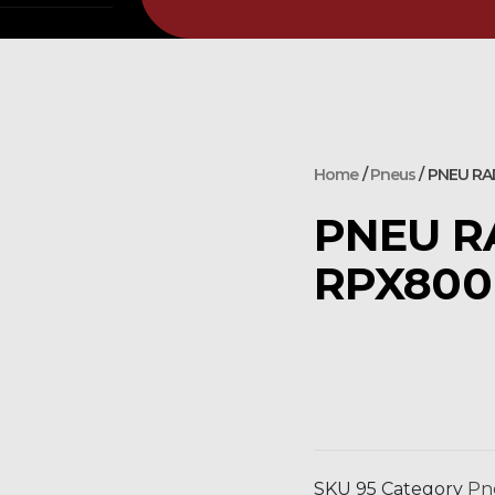
Home
/
Pneus
/ PNEU RA
PNEU RA
RPX800
SKU
95
Category
Pn