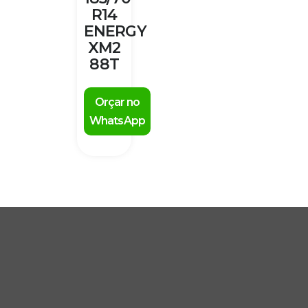
R14
ENERGY
XM2
88T
Orçar no
WhatsApp