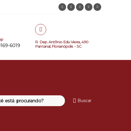
pp
R. Dep. Antônio Edu Vieira, 490
9169-6019
Pantanal, Florianópolis - SC
Buscar