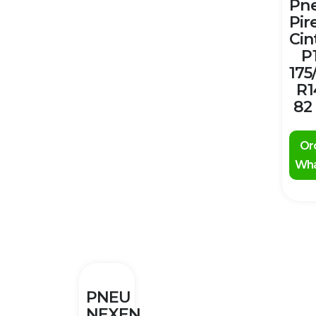
Pn
Pire
Cin
P
175
R1
82
Or
Wha
PNEU
NEXEN