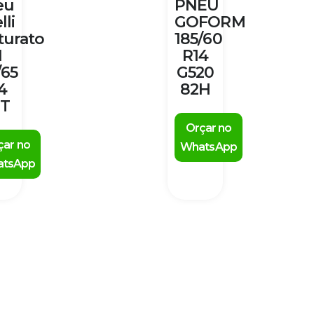
eu
PNEU
lli
GOFORM
turato
185/60
1
R14
/65
G520
4
82H
 T
Orçar no
çar no
WhatsApp
tsApp