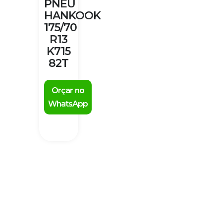
PNEU
HANKOOK
175/70
R13
K715
82T
Orçar no
WhatsApp