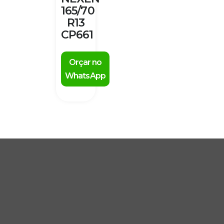
165/70
R13
CP661
Orçar no
WhatsApp