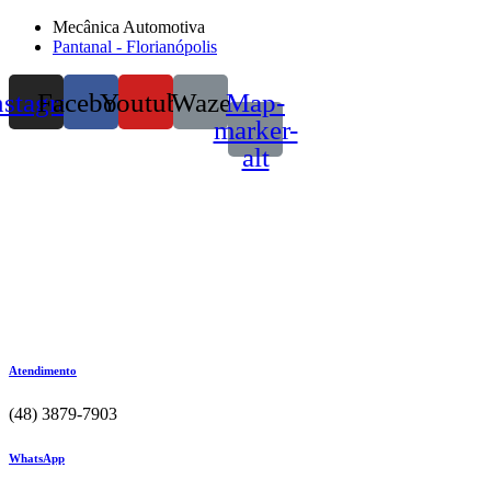
Mecânica Automotiva
Pantanal - Florianópolis
nstagram
Facebook
Youtube
Waze
Map-
marker-
alt
Atendimento
(48) 3879-7903
WhatsApp