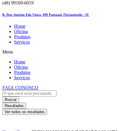
(48) 99169-6019
R. Dep. Antônio Edu Vieira, 490 Pantanal, Florianópolis - SC
Home
Oficina
Produtos
Serviços
Menu
Home
Oficina
Produtos
Serviços
FALE CONOSCO
Buscar
Resultados
Ver todos os resultados