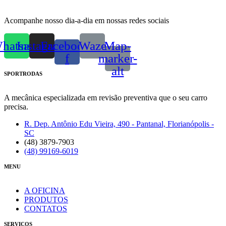
Acompanhe nosso dia-a-dia em nossas redes sociais
hatsapp
Instagram
Facebook-
Waze
Map-
f
marker-
alt
SPORTRODAS
A mecânica especializada em revisão preventiva que o seu carro
precisa.
R. Dep. Antônio Edu Vieira, 490 - Pantanal, Florianópolis -
SC
(48) 3879-7903
(48) 99169-6019
MENU
A OFICINA
PRODUTOS
CONTATOS
SERVIÇOS